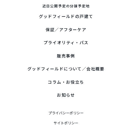
ご本人であることを確認し、それに即して開示等を行います。
近日公開予定の分譲予定地
ただし、以下に該当する場合は、開示等に応じられないことが
グッドフィールドの戸建て
あります。
本人又は第三者の生命、身体又は財産その他の権利・利益を
保証／アフターケア
害するおそれがある場合。
当社の適正な業務に著しい支障を及ぼすおそれがある場合。
プライオリティ・パス
法令に違反する場合。
販売事例
７．クッキーの使用について
グッドフィールドについて／会社概要
本Webサイトでは、一部サービスにおいてクッキーを使用して
コラム・お役立ち
います。
皆様にサービスをご利用いただく際の利便性向上を目的として
お知らせ
おり、お名前や電話番号などを識別することはありません。
クッキーを拒否された場合でも、本Webサイトの閲覧は可能で
プライバシーポリシー
すが、クッキーを利用したサービスが制限される場合がありま
す。
サイトポリシー
・クッキーとは？