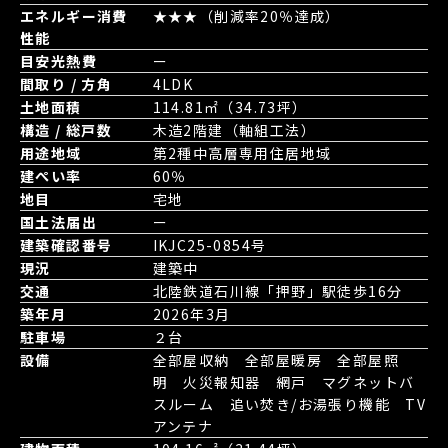
エネルギー消費
★★★（削減率20％達成）
性能
目安光熱費
ー
間取り / 方角
4LDK
土地面積
114.81㎡（34.73坪）
構造 / 総戸数
木造2階建（軸組工法）
用途地域
第2種中高層専用住居地域
建ぺい率
60％
地目
宅地
国土法届出
ー
建築確認番号
IKJC25-0854号
現況
建築中
交通
北陸鉄道石川線「押野」駅徒歩16分
築年月
2026年3月
駐車場
２台
設備
全部屋収納 全部屋暖房 全部屋照
明 火災報知器 網戸 マグネットバ
スルーム 追い焚き/お湯張り機能 TV
アンテナ