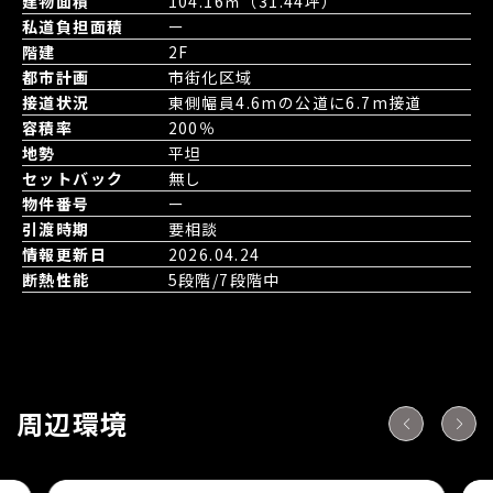
建物面積
104.16㎡（31.44坪）
私道負担面積
ー
階建
2F
都市計画
市街化区域
接道状況
東側幅員4.6mの公道に6.7m接道
容積率
200％
地勢
平坦
セットバック
無し
物件番号
ー
引渡時期
要相談
情報更新日
2026.04.24
断熱性能
5段階/7段階中
周辺環境