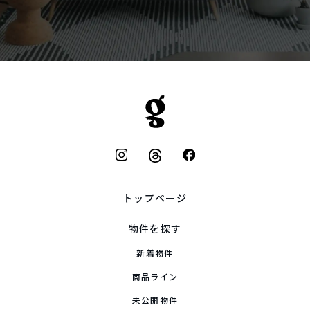
４．個人情報の第三者への提供
当社は、法令等による場合を除き、本人の同意を得ずに個人情
報を第三者に提供することはありません。
５．個人情報取り扱いの委託
当社は、業務運営上、業務の一部を外部に委託することがあり
ます。
その際に業務委託先に個人情報を預けることがあります。
この場合、十分な個人情報の保護の水準を満たしている委託先
を選定し、委託先に対する管理・監督を徹底します。
トップページ
６．個人情報に関するお客様の権利
物件を探す
新着物件
当社では、個人情報に関する利用目的の通知又は開示、訂正・
追加・削除、利用の停止・消去、及び第三者への提供の停止
商品ライン
（以下併せて「開示等」といいます。）のお申し出があったと
きは、
未公開物件