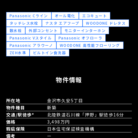
Panasonic Cライン
オール電化
エコキュート
タッチレス水栓
ナスタ エアフープ
WOODONE ドレタス
散水栓
外部コンセント
モニターインターホン
Panasonic Vスタイル
Panasonic オフローラ
Panasonic アラウーノ
WOODONE 高性能フローリング
ZEH水準
ビルトイン食洗器
物件情報
所在地
金沢市久安5丁目
物件種目
新築
交通/駅徒歩*
北陸鉄道石川線「押野」駅徒歩16分
価格
3,498万円
瑕疵保険
日本住宅保証検査機構
備考
ー