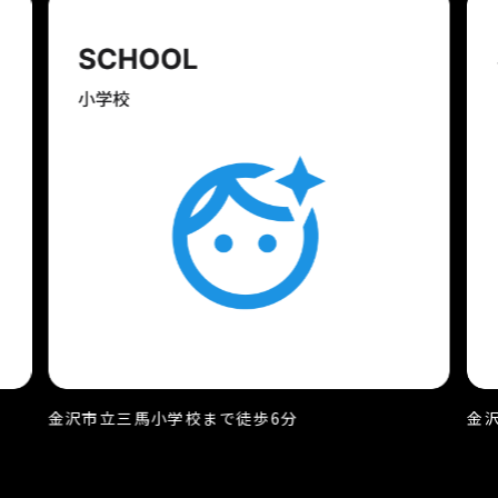
金沢市立三馬小学校まで徒歩6分
金