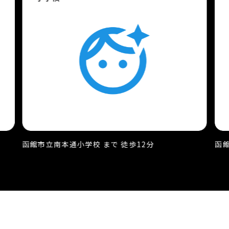
函館市立南本通小学校 まで 徒歩12分
函館