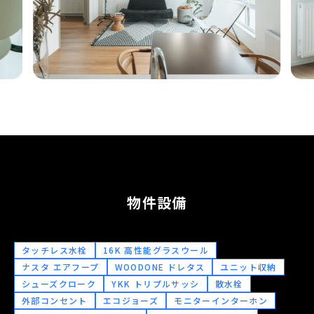
物件設備
タッチレス水栓
16K 高性能グラスウール
ナスタ エアフープ
WOODONE ドレタス
ユニット収納
シューズクローク
YKK トリプルサッシ
散水栓
外部コンセント
エコジョーズ
モニターインターホン