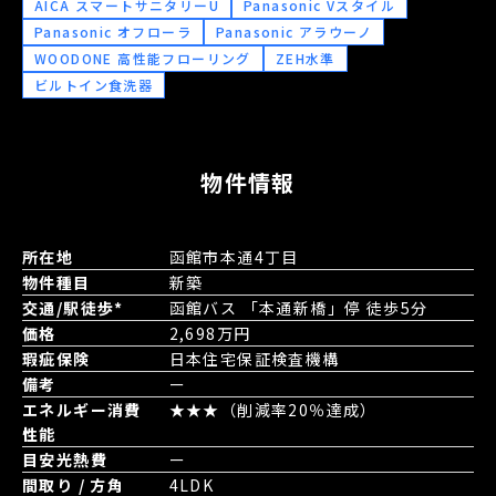
AICA スマートサニタリーU
Panasonic Vスタイル
Panasonic オフローラ
Panasonic アラウーノ
WOODONE 高性能フローリング
ZEH水準
ビルトイン食洗器
物件情報
所在地
函館市本通4丁目
物件種目
新築
交通/駅徒歩*
函館バス 「本通新橋」停 徒歩5分
価格
2,698万円
瑕疵保険
日本住宅保証検査機構
備考
ー
エネルギー消費
★★★（削減率20％達成）
性能
目安光熱費
ー
間取り / 方角
4LDK