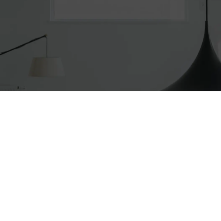
また、法令が認める場合を除き、本人の同意無くお預かりした
個人情報を第三者に提供することはありません。
２．法令等の遵守
当社は、個人情報の取り扱いに関する法令、国が定める指針、
その他規範を遵守し、適正な取り扱いを行います。
会員登録は
資料請求・
物件を探す
こちらから
来場予約
３．個人情報の安全管理
当社は、個人情報の正確性及び安全性を確保するため、個人情
報保護のための安全対策を実施し、個人情報の漏えい、滅失又
はき損の防止に努めます。
また、安全対策は定期的に見直し、必要となる安全管理措置を
講じます。
４．個人情報の第三者への提供
当社は、法令等による場合を除き、本人の同意を得ずに個人情
報を第三者に提供することはありません。