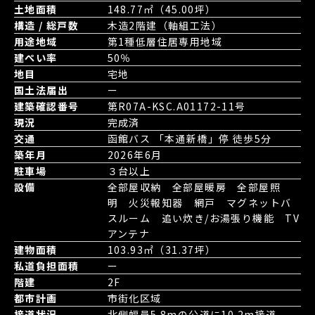
土地面積
148.77㎡（45.00坪）
構造 / 総戸数
木造2階建（軸組工法）
用途地域
第1種低層住居専用地域
建ぺい率
50％
地目
宅地
国土法届出
ー
建築確認番号
第R07A-KSC.A01172-11号
現況
完成済
交通
函館バス 「本通新橋」停 徒歩5分
築年月
2026年6月
駐車場
３台以上
設備
全部屋収納 全部屋暖房 全部屋照
明 火災報知器 網戸 マグネットバ
スルーム 追い炊き/お湯張り機能 TV
アンテナ
建物面積
103.93㎡（31.37坪）
私道負担面積
ー
階建
2F
都市計画
市街化区域
接道状況
北側幅員5.8mの公道に10.2m接道