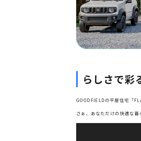
らしさで彩
GOODFIELDの平屋住宅「FL
さぁ、あなただけの快適な暮
動
画
プ