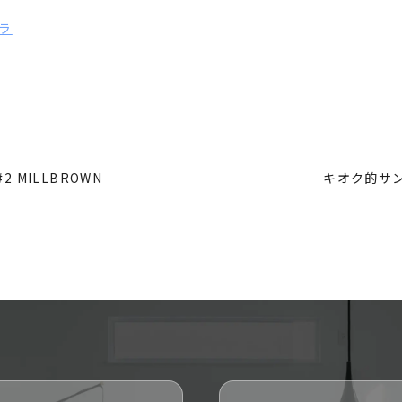
チラ
 MILLBROWN
キオク的サ