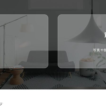
い
写真や
ジ